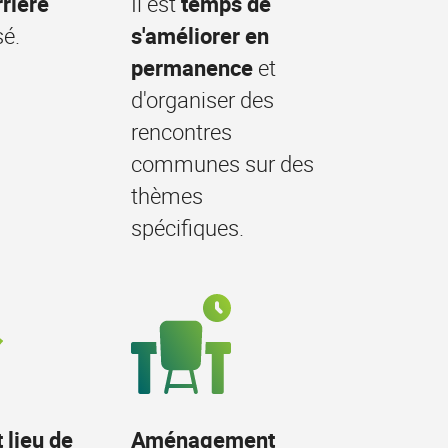
rrière
Il est
temps de
sé.
s'améliorer en
permanence
et
d'organiser des
rencontres
communes sur des
thèmes
spécifiques.
 lieu de
Aménagement