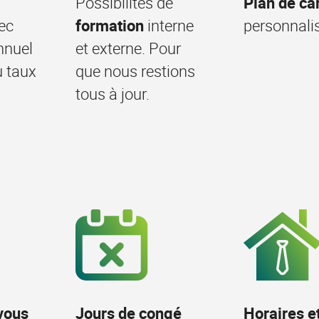
Possibilités de
Plan de ca
ec
formation
interne
personnali
nnuel
et externe. Pour
u taux
que nous restions
tous à jour.
vous
Jours de congé
Horaires et