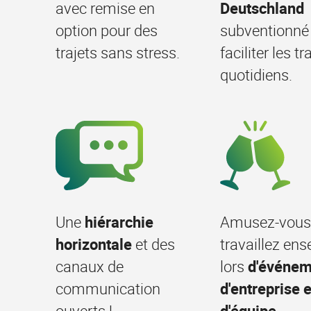
avec remise en
Deutschland
option pour des
subventionné
trajets sans stress.
faciliter les tr
quotidiens.
Une
hiérarchie
Amusez-vous
horizontale
et des
travaillez en
canaux de
lors
d'événem
communication
d'entreprise e
ouverts !
d'équipe
.