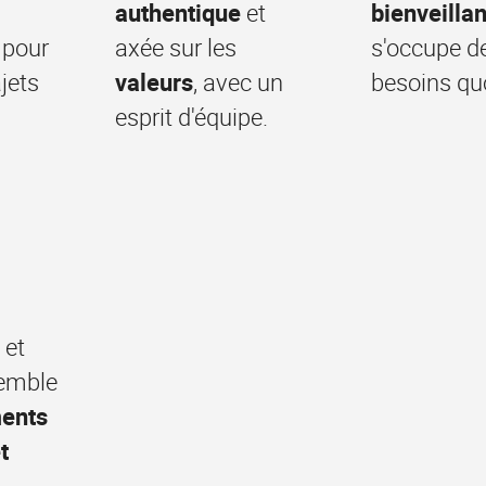
authentique
et
bienveillan
 pour
axée sur les
s'occupe d
ajets
valeurs
, avec un
besoins qu
esprit d'équipe.
 et
semble
ents
t