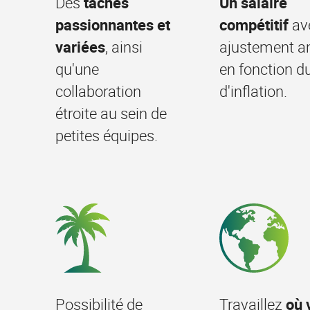
Des
tâches
Un salaire
passionnantes et
compétitif
av
variées
, ainsi
ajustement a
qu'une
en fonction d
collaboration
d'inflation.
étroite au sein de
petites équipes.
Possibilité de
Travaillez
où 