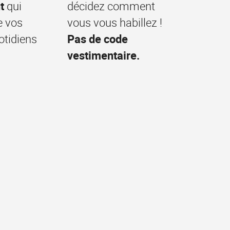
t
qui
décidez comment
e vos
vous vous habillez !
otidiens
Pas de code
vestimentaire.