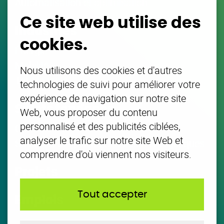
Automatisation et optimisation
Ce site web utilise des
Industries
cookies.
Énergie
Mobilité
Nous utilisons des cookies et d'autres
Tout le reste
technologies de suivi pour améliorer votre
expérience de navigation sur notre site
Sujets tendance
Web, vous proposer du contenu
personnalisé et des publicités ciblées,
Conseil en IA
analyser le trafic sur notre site Web et
Solutions de gestion des actifs énergétiques
comprendre d'où viennent nos visiteurs.
Projets
Tout accepter
Emplois